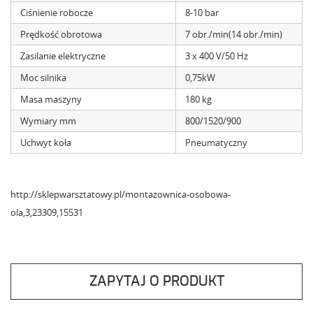
Ciśnienie robocze
8-10 bar
Prędkość obrotowa
7 obr./min(14 obr./min)
Zasilanie elektryczne
3 x 400 V/50 Hz
Moc silnika
0,75kW
Masa maszyny
180 kg
Wymiary mm
800/1520/900
Uchwyt koła
Pneumatyczny
http://sklepwarsztatowy.pl/montazownica-osobowa-
ola,3,23309,15531
ZAPYTAJ O PRODUKT